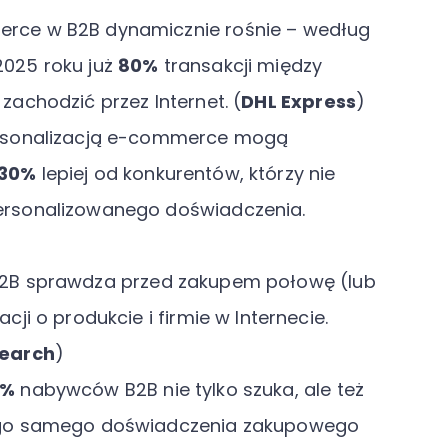
rce w B2B dynamicznie rośnie – według
025 roku już
80%
transakcji między
zachodzić przez Internet. (
DHL Express
)
ersonalizacją e-commerce mogą
30%
lepiej od konkurentów, którzy nie
ersonalizowanego doświadczenia.
B2B sprawdza przed zakupem połowę (lub
acji o produkcie i firmie w Internecie.
search
)
0%
nabywców B2B nie tylko szuka, ale też
ego samego doświadczenia zakupowego