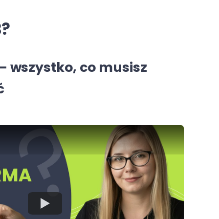
B?
– wszystko, co musisz
ć