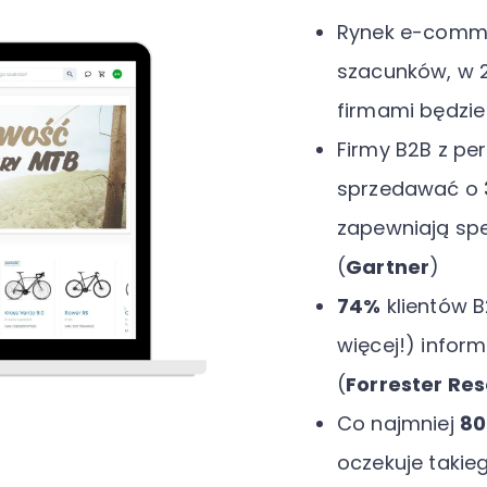
Rynek e-comme
szacunków, w 2
firmami będzie 
Firmy B2B z p
sprzedawać o
zapewniają sp
(
Gartner
)
74%
klientów 
więcej!) inform
(
Forrester Re
Co najmniej
8
oczekuje taki