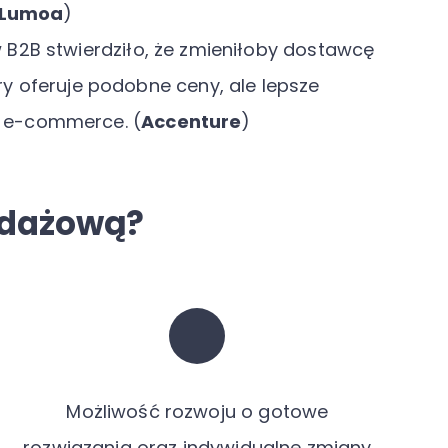
Lumoa
)
 B2B stwierdziło, że zmieniłoby dostawcę
ry oferuje podobne ceny, ale lepsze
 e-commerce. (
Accenture
)
edażową?
Możliwość rozwoju o gotowe
rozwiązania oraz indywidualne zmiany