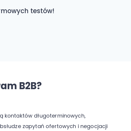
armowych testów!
gram B2B?
gą kontaktów długoterminowych,
obsłudze zapytań ofertowych i negocjacji