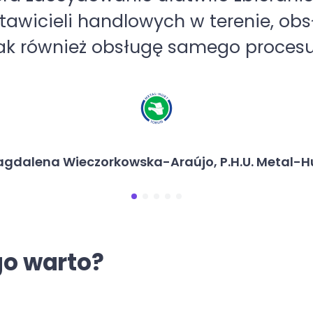
wniamy lepszą obsługę klientów – 
Robert Jazgarski, POLDOM
go warto?