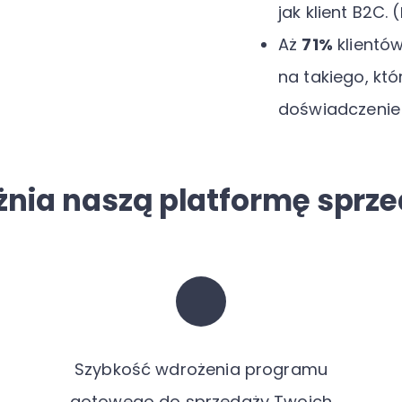
jak klient B2C. (
Aż
71%
klientów
na takiego, któ
doświadczenie
żnia naszą platformę sprz
Szybkość wdrożenia programu
gotowego do sprzedaży Twoich