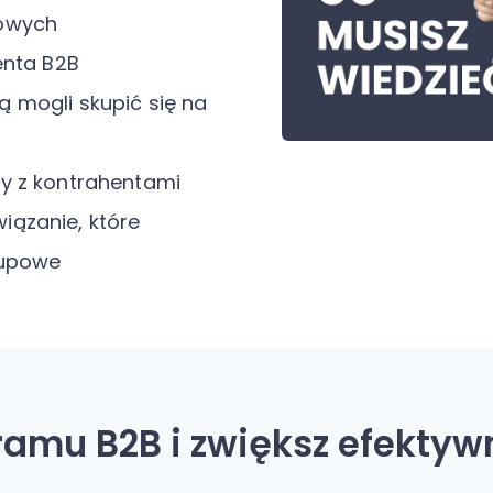
towych
enta B2B
 mogli skupić się na
cy z kontrahentami
iązanie, które
kupowe
mu B2B i zwiększ efektyw