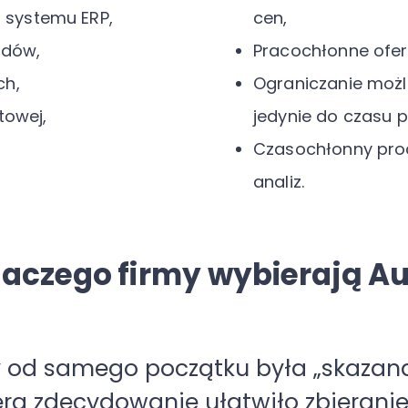
systemu ERP,
cen,
ędów,
Pracochłonne ofer
ch,
Ograniczanie możl
towej,
jedynie do czasu p
Czasochłonny pro
analiz.
laczego firmy wybierają A
temu, który usprawni naszą pracę i
2B i jesteśmy bardzo zadowoleni. M