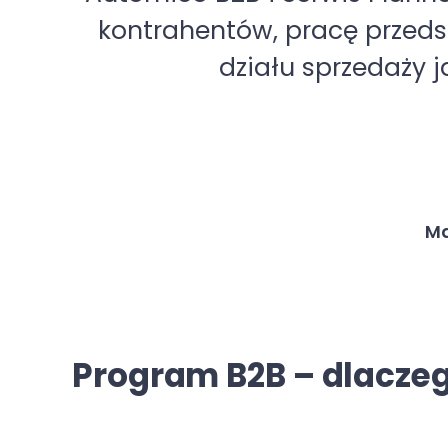
omie
zamówienia oraz zape
Program B2B – dlacze