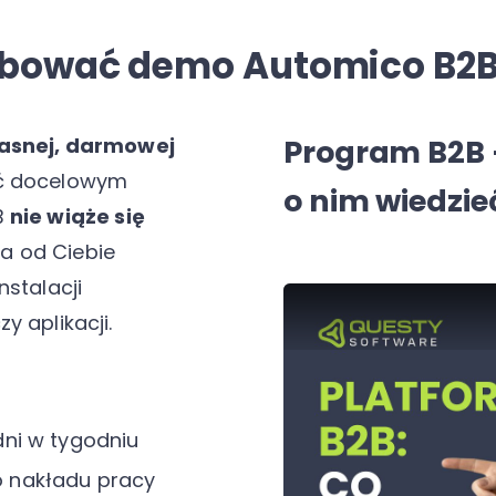
óbować demo Automico B2
asnej, darmowej
Program B2B 
ać docelowym
o nim wiedzie
B
nie wiąże się
a od Ciebie
stalacji
 aplikacji.
dni w tygodniu
 nakładu pracy