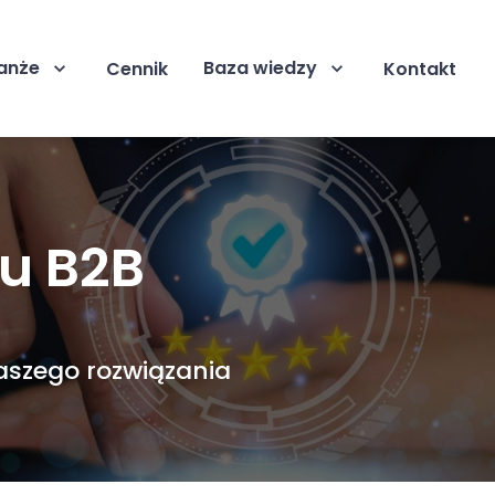
anże
Baza wiedzy
Cennik
Kontakt
u B2B
aszego rozwiązania