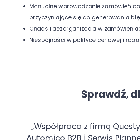
Manualne wprowadzanie zamówień do 
przyczyniające się do generowania bł
Chaos i dezorganizacja w zamówienia
Niespójności w polityce cenowej i raba
Sprawdź, d
enie
„Poszukiwaliśmy prostego sys
ch od
Trafiliśmy na Automico B