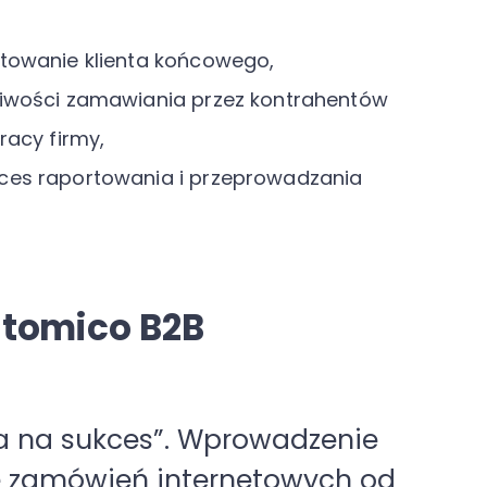
towanie klienta końcowego,
iwości zamawiania przez kontrahentów
racy firmy,
ces raportowania i przeprowadzania
utomico B2B
 spełni oczekiwania klientów.
„Ws
ożemy szybciej obsługiwać
p